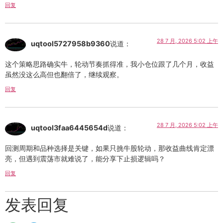
回复
28 7 月, 2026 5:02 上午
uqtool5727958b9360
说道：
这个策略思路确实牛，轮动节奏抓得准，我小仓位跟了几个月，收益
虽然没这么高但也翻倍了，继续观察。
回复
28 7 月, 2026 5:02 上午
uqtool3faa6445654d
说道：
回测周期和品种选择是关键，如果只挑牛股轮动，那收益曲线肯定漂
亮，但遇到震荡市就难说了，能分享下止损逻辑吗？
回复
发表回复