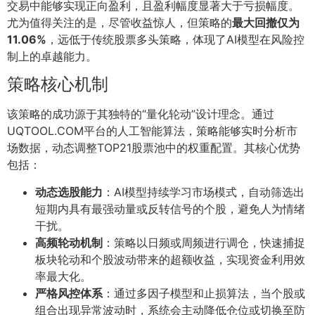
交易中能够实现正向盈利，且盈利幅度显著大于亏损幅度。
尤为值得关注的是，尽管收益惊人，但策略的
最大回撤仅为
11.06%
，远低于传统股票多头策略，体现了AI模型在风险控
制上的卓越能力。
策略核心机制
该策略的成功源于其独特的“量化轮动”设计理念。通过
UQTOOL.COM平台的人工智能算法，策略能够实时分析市
场数据，动态调整TOP21股票池中的权重配置。其核心优势
包括：
动态选股能力
：AI模型持续学习市场模式，自动筛选出
短期内具有最强动量或反转信号的个股，避免人为情绪
干扰。
高频轮动机制
：策略以日频或周频进行调仓，快速捕捉
板块轮动和个股波动带来的超额收益，实现资金利用效
率最大化。
严格风控体系
：通过多因子模型和止损算法，当个股或
组合出现异常波动时，系统会主动降低仓位或切换至防