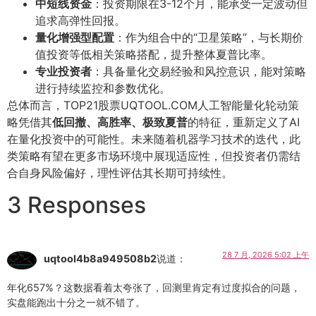
中短线资金
：投资期限在3-12个月，能承受一定波动但
追求高弹性回报。
量化增强型配置
：作为组合中的“卫星策略”，与长期价
值投资等低相关策略搭配，提升整体夏普比率。
专业投资者
：具备量化交易经验和风控意识，能对策略
进行持续监控和参数优化。
总体而言，TOP21股票UQTOOL.COM人工智能量化轮动策
略凭借其
低回撤、高胜率、极致夏普
的特征，重新定义了AI
在量化投资中的可能性。未来随着机器学习技术的迭代，此
类策略有望在更多市场环境中展现适应性，但投资者仍需结
合自身风险偏好，理性评估其长期可持续性。
3 Responses
28 7 月, 2026 5:02 上午
uqtool4b8a949508b2
说道：
年化657%？这数据看着太夸张了，回测里肯定有过度拟合的问题，
实盘能跑出十分之一就不错了。