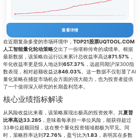
查看详情
在近期复杂多变的市场环境中，
TOP21股票UQTOOL.COM
人工智能量化轮动策略
交出了一份堪称传奇的成绩单。根据
最新数据，该策略自运行以来累计总收益率高达
871.57%
，
年化收益率更是惊人地达到
657.37%
，远超同期沪深300指
数表现，相对超额收益达
846.03%
。这一数据不仅彰显了AI
量化策略在捕捉市场机会方面的强大能力，也为投资者提供
了一个值得深入研究的长期盈利范本。
核心业绩指标解读
从风险收益比来看，该策略展现出极高的投资效率。其
夏普
比率高达33.285
，意味着每承担一单位风险，能获得超过
33单位超额回报，这在整个量化投资领域都极为罕见。同
时，策略胜率达到
72.76%
，盈亏比为
1.83
，表明其在多数