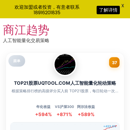
X
欢迎加盟或者投资，有意者联系
了解详情
18916201835
Skip
商江趋势
to
content
人工智能量化交易策略
跟单
37
TOP21股票UQTOOL.COM人工智能量化轮动策略
根据策略排行榜的高级评分买入前 TOP21股票，每日轮动一次...
年化收益
VS沪深300
阿尔法收益
+594%
+871%
+589%
+453.5%