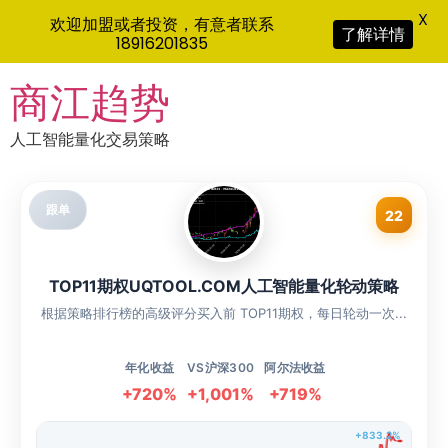
X
欢迎加盟或者投资，有意者联系
了解详情
18916201835
Skip
商江趋势
to
content
人工智能量化交易策略
跟单
22
TOP11期权UQTOOL.COM人工智能量化轮动策略
根据策略排行榜的高级评分买入前 TOP11期权，每日轮动一次...
年化收益
VS沪深300
阿尔法收益
+720%
+1,001%
+719%
+833.2%