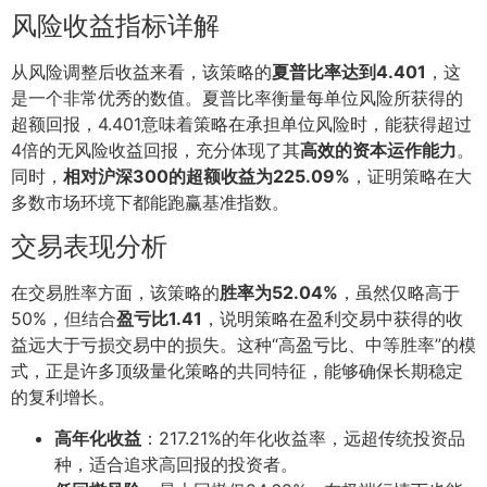
风险收益指标详解
从风险调整后收益来看，该策略的
夏普比率达到4.401
，这
是一个非常优秀的数值。夏普比率衡量每单位风险所获得的
超额回报，4.401意味着策略在承担单位风险时，能获得超过
4倍的无风险收益回报，充分体现了其
高效的资本运作能力
。
同时，
相对沪深300的超额收益为225.09%
，证明策略在大
多数市场环境下都能跑赢基准指数。
交易表现分析
在交易胜率方面，该策略的
胜率为52.04%
，虽然仅略高于
50%，但结合
盈亏比1.41
，说明策略在盈利交易中获得的收
益远大于亏损交易中的损失。这种“高盈亏比、中等胜率”的模
式，正是许多顶级量化策略的共同特征，能够确保长期稳定
的复利增长。
高年化收益
：217.21%的年化收益率，远超传统投资品
种，适合追求高回报的投资者。