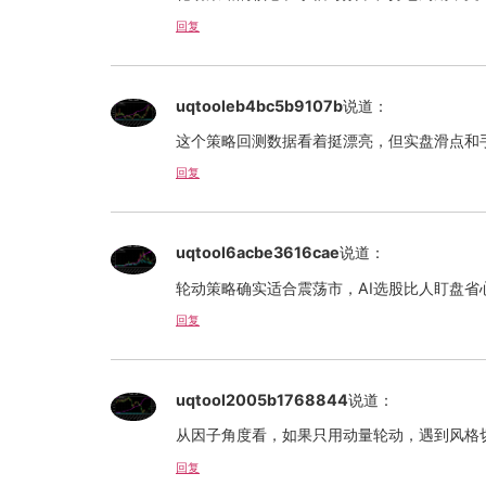
回复
uqtooleb4bc5b9107b
说道：
这个策略回测数据看着挺漂亮，但实盘滑点和
回复
uqtool6acbe3616cae
说道：
轮动策略确实适合震荡市，AI选股比人盯盘省
回复
uqtool2005b1768844
说道：
从因子角度看，如果只用动量轮动，遇到风格
回复