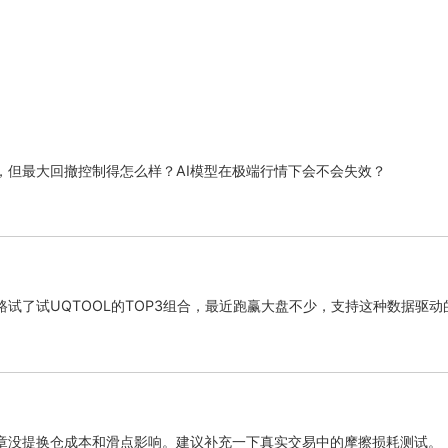
，但最大回撤控制得怎么样？AI模型在极端行情下会不会失效？
路试了试UQTOOL的TOP3组合，最近跑赢大盘不少，支持这种数据驱动
章没提换仓成本和滑点影响。建议补充一下真实交易中的摩擦损耗测试。