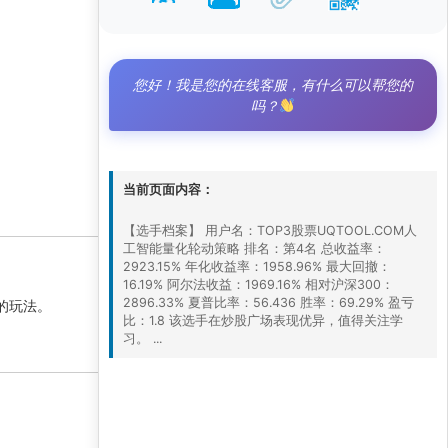
您好！我是您的在线客服，有什么可以帮您的
吗？
5 6 月, 2026 1:01 上午
当前页面内容：
【选手档案】 用户名：TOP3股票UQTOOL.COM人
工智能量化轮动策略 排名：第4名 总收益率：
2923.15% 年化收益率：1958.96% 最大回撤：
5 6 月, 2026 1:01 上午
16.19% 阿尔法收益：1969.16% 相对沪深300：
2896.33% 夏普比率：56.436 胜率：69.29% 盈亏
的玩法。
比：1.8 该选手在炒股广场表现优异，值得关注学
习。 ...
5 6 月, 2026 1:01 上午