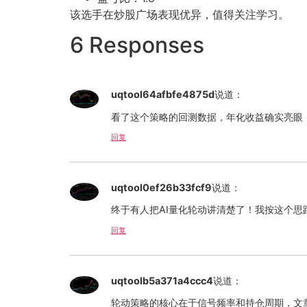
该选手在炒股广场表现优异，值得关注学习。
6 Responses
uqtool64afbfe4875d
说道：
看了这个策略的回测数据，年化收益确实亮眼
回复
uqtool0ef26b33fcf9
说道：
终于有人把AI量化轮动讲清楚了！我按这个思
回复
uqtoolb5a371a4ccc4
说道：
轮动策略的核心在于信号频率和持仓周期，文