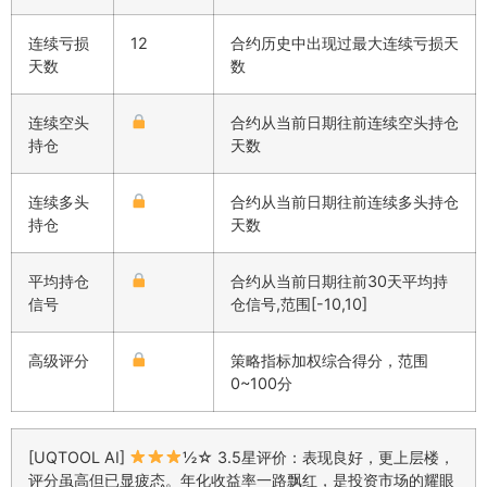
连续亏损
12
合约历史中出现过最大连续亏损天
天数
数
连续空头
合约从当前日期往前连续空头持仓
持仓
天数
连续多头
合约从当前日期往前连续多头持仓
持仓
天数
平均持仓
合约从当前日期往前30天平均持
信号
仓信号,范围[-10,10]
高级评分
策略指标加权综合得分，范围
0~100分
[UQTOOL AI]
½☆ 3.5星评价：表现良好，更上层楼，
评分虽高但已显疲态。年化收益率一路飘红，是投资市场的耀眼