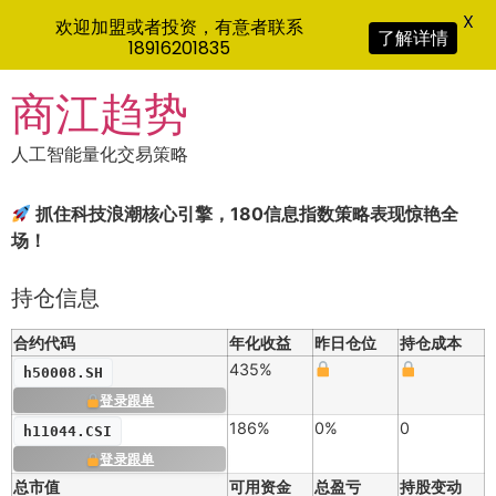
X
欢迎加盟或者投资，有意者联系
了解详情
18916201835
Skip
商江趋势
to
content
人工智能量化交易策略
抓住科技浪潮核心引擎，180信息指数策略表现惊艳全
场！
持仓信息
合约代码
年化收益
昨日仓位
持仓成本
435%
h50008.SH
登录跟单
186%
0%
0
h11044.CSI
登录跟单
总市值
可用资金
总盈亏
持股变动