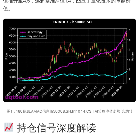
值推升至4.5，远超基准净值1.4，凸显了量化技术的卓越价
值。
图1：180信息,AMAC信息[h50008.SH,h11044.CSI] AI策略净值走势(合约1)
持仓信号深度解读