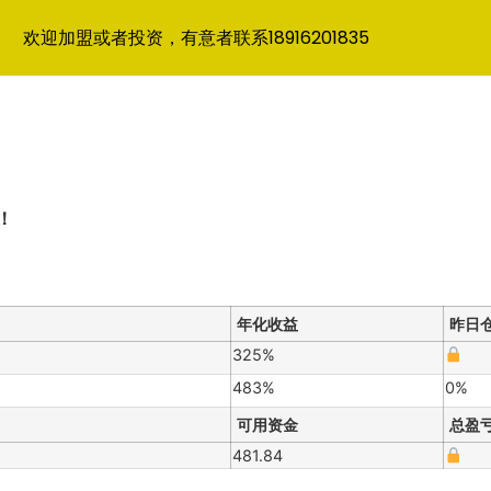
欢迎加盟或者投资，有意者联系18916201835
！
年化收益
昨日
325%
483%
0%
可用资金
总盈
481.84