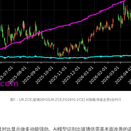
图1：UR.ZCE,玻璃2610[UR.ZCE,FG2610.ZCE] AI策略净值走势(合约1)
量对比显示做多动能强劲。AI模型识别出玻璃供需基本面改善的