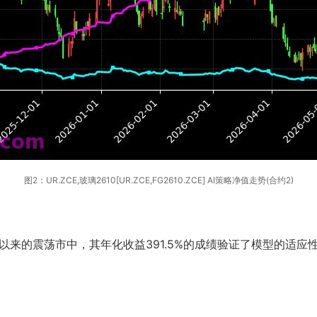
图2：UR.ZCE,玻璃2610[UR.ZCE,FG2610.ZCE] AI策略净值走势(合约2)
以来的震荡市中，其年化收益391.5%的成绩验证了模型的适应