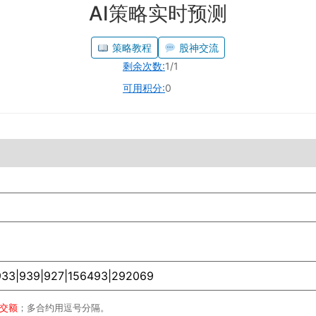
AI策略实时预测
策略教程
股神交流
剩余次数:
1/1
可用积分:
0
成交额
；多合约用逗号分隔。