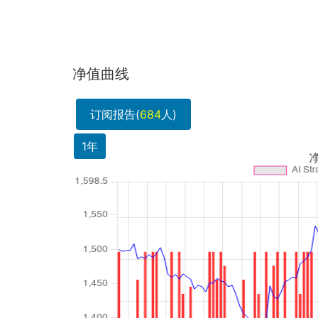
净值曲线
订阅报告(
684
人)
1年
净值飙升3.9确实亮眼