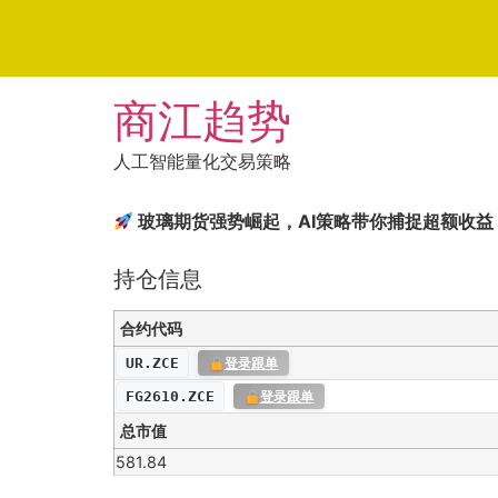
Skip
商江趋势
to
content
人工智能量化交易策略
玻璃期货强势崛起，AI策略带你捕捉超额收益
持仓信息
合约代码
UR.ZCE
登录跟单
FG2610.ZCE
登录跟单
总市值
581.84