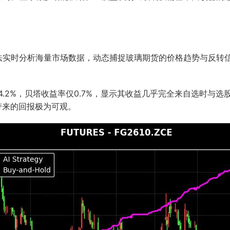
算法实时分析海量市场数据，动态捕捉玻璃期货的价格趋势与反转
84.2%，贝塔收益率仅0.7%，显示其收益几乎完全来自选时与
险带来的回报极为可观。