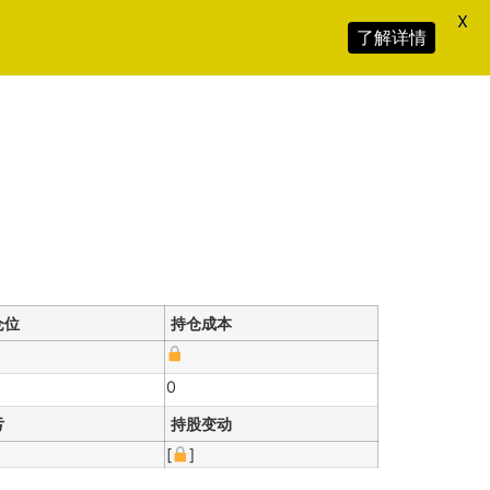
X
了解详情
仓位
持仓成本
0
亏
持股变动
[
]