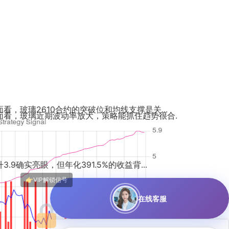
的突破位和均线支撑是关...
放大，策略能抓住趋势很合...
91.5%的收益背...
这策略太猛了！玻璃最近波动大，能
这策略太猛了，我也跟了一手玻璃26
在线客服