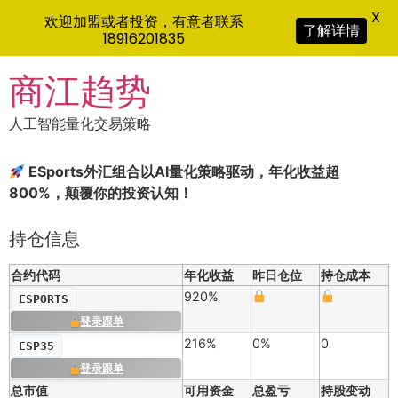
X
欢迎加盟或者投资，有意者联系
了解详情
18916201835
Skip
商江趋势
to
content
人工智能量化交易策略
ESports外汇组合以AI量化策略驱动，年化收益超
800%，颠覆你的投资认知！
持仓信息
合约代码
年化收益
昨日仓位
持仓成本
920%
ESPORTS
登录跟单
216%
0%
0
ESP35
登录跟单
总市值
可用资金
总盈亏
持股变动