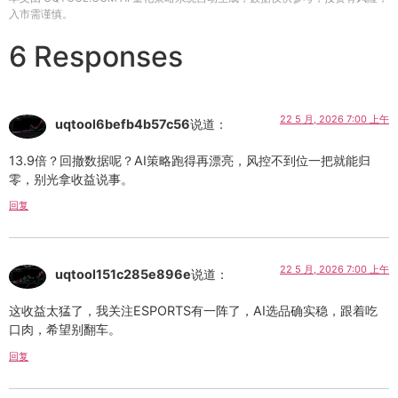
入市需谨慎。
6 Responses
22 5 月, 2026 7:00 上午
uqtool6befb4b57c56
说道：
13.9倍？回撤数据呢？AI策略跑得再漂亮，风控不到位一把就能归
零，别光拿收益说事。
回复
22 5 月, 2026 7:00 上午
uqtool151c285e896e
说道：
这收益太猛了，我关注ESPORTS有一阵了，AI选品确实稳，跟着吃
口肉，希望别翻车。
回复