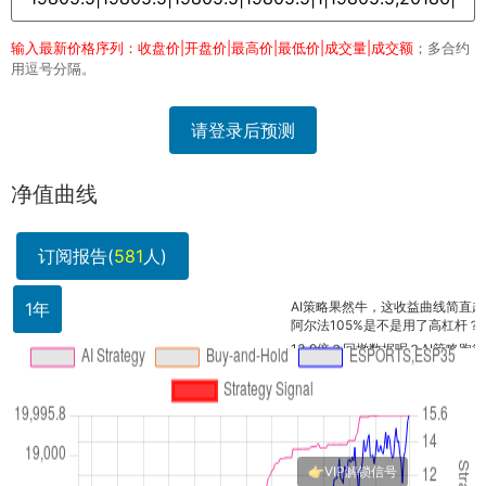
输入最新价格序列：收盘价|开盘价|最高价|最低价|成交量|成交额
；多合约
用逗号分隔。
请登录后预测
净值曲线
订阅报告(
581
人)
1年
AI策略果然牛，这收益曲线简直起飞！我
阿尔法105%是不是用了高杠杆？外汇组合
13.
13.9倍？回撤数据呢？AI策略跑得再漂亮