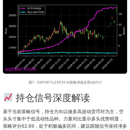
图1：ESPORTS,ESP35 AI策略净值走势(合约1)
持仓信号深度解读
基于当前策略信号，持仓方向以做多高波动货币对为主，空
头头寸集中于低流动性品种。力量对比显示多头优势明显，
策略评分62.89，处于积极偏多区间，建议跟随信号保持净多