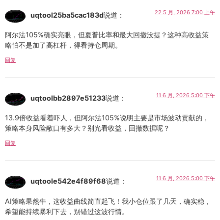
22 5 月, 2026 7:00 上午
uqtool25ba5cac183d
说道：
阿尔法105%确实亮眼，但夏普比率和最大回撤没提？这种高收益策
略怕不是加了高杠杆，得看持仓周期。
回复
11 6 月, 2026 5:00 下午
uqtoolbb2897e51233
说道：
13.9倍收益看着吓人，但阿尔法105%说明主要是市场波动贡献的，
策略本身风险敞口有多大？别光看收益，回撤数据呢？
回复
11 6 月, 2026 5:00 下午
uqtoole542e4f89f68
说道：
AI策略果然牛，这收益曲线简直起飞！我小仓位跟了几天，确实稳，
希望能持续暴利下去，别错过这波行情。