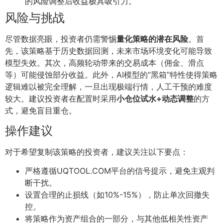
的风险调整后收益极具吸引力。
风险与挑战
尽管数据亮眼，投资者仍需警惕
量化策略的潜在风险
。首
先，该策略基于历史数据回测，未来市场环境变化可能导致
模型失效。其次，高频轮动带来的交易成本（佣金、滑点
等）可能侵蚀部分收益。此外，AI模型的“黑箱”特性使得策略
逻辑难以被完全理解，一旦出现极端行情，人工干预的难度
较大。建议投资者在配置时采用
小仓位试水+动态调整
的方
式，避免盲目重仓。
操作建议
对于希望复制该策略的投资者，建议关注以下要点：
严格遵循UQTOOL.COM平台的信号提示，避免主观判
断干扰。
设置合理的止损线（如10%-15%），防止单次回撤失
控。
将策略作为资产组合的一部分，与其他低相关性资产