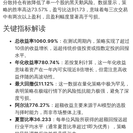
分散持仓有效降低了单一个股的黑天鹅风险。数据显示，策
略的胜率高达73.57%，盈亏比达到1.73，意味着每三次交易
中有两次以上盈利，且盈利幅度显著高于亏损。
关键指标解读
总收益率1060.99%
：在测试周期内，策略实现了超过
10倍的收益增长，远超传统价值投资或指数定投的回报
水平。
年化收益率780.74%
：若按复利计算，这一年化收益
意味着资产在一年内可实现近8倍增长，但需注意高收
益伴随的高波动性。
最大回撤仅11.12%
：这一数据在量化策略中极为罕见，
表明策略在极端行情下的风险抵抗能力极强，避免了深
度亏损。
阿尔法776.27%
：超额收益主要来源于AI模型的选股
与择时能力，而非市场整体上涨。
夏普比率36.233
：每单位风险所获得的超额回报远超
行业平均水平（通常夏普比率超过1即为优秀），策略