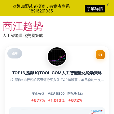
X
欢迎加盟或者投资，有意者联系
了解详情
18916201835
Skip
商江趋势
to
content
人工智能量化交易策略
跟单
21
TOP16股票UQTOOL.COM人工智能量化轮动策略
根据策略排行榜的高级评分买入前 TOP16股票，每日轮动一次...
年化收益
VS沪深300
阿尔法收益
+677%
+1,013%
+672%
+525.0%