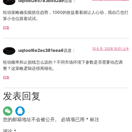
uqtool2e5783b552a9
说道：
轮动策略确实能抓住趋势，1060的收益看着就让人心动，我自己也打
算小仓位跟着试试。
回复
10 6 月, 2026 10:01 上午
uqtool6e2ec381eea4
说道：
轮动频率和止损线怎么设的？不同市场环境下参数是否需要动态调
整？这策略逻辑还得再细化。
回复
发表回复
您的邮箱地址不会被公开。
必填项已用
*
标注
评论
*