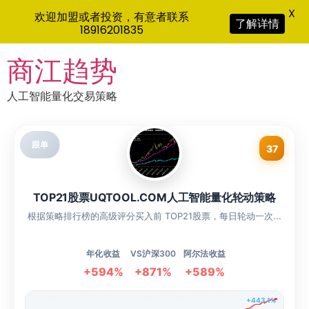
X
欢迎加盟或者投资，有意者联系
了解详情
18916201835
Skip
商江趋势
to
content
人工智能量化交易策略
跟单
37
TOP21股票UQTOOL.COM人工智能量化轮动策略
根据策略排行榜的高级评分买入前 TOP21股票，每日轮动一次...
年化收益
VS沪深300
阿尔法收益
+594%
+871%
+589%
+443.1%