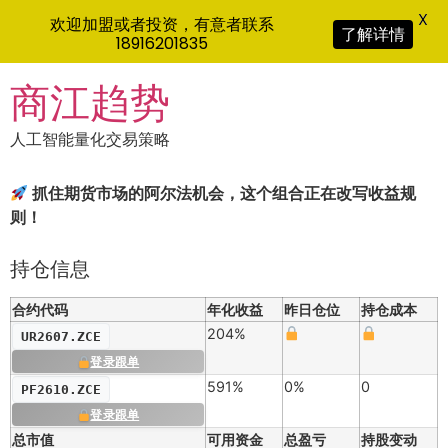
X
欢迎加盟或者投资，有意者联系
了解详情
18916201835
Skip
商江趋势
to
content
人工智能量化交易策略
抓住期货市场的阿尔法机会，这个组合正在改写收益规
则！
持仓信息
合约代码
年化收益
昨日仓位
持仓成本
204%
UR2607.ZCE
登录跟单
591%
0%
0
PF2610.ZCE
登录跟单
总市值
可用资金
总盈亏
持股变动