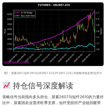
图1：尿素2607,短纤2610[UR2607.ZCE,PF2610.ZCE] AI策略净值走势(合约1)
持仓信号深度解读
策略信号当前指向多头持仓，尿素2607与短纤2610的力量对
比中，尿素因农业需求旺季支撑，短纤受纺织产业链回暖带