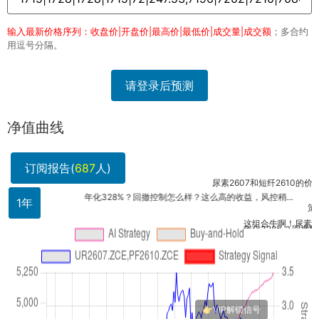
输入最新价格序列：收盘价|开盘价|最高价|最低价|成交量|成交额
；多合约
用逗号分隔。
请登录后预测
净值曲线
订阅报告(
687
人)
尿素2607和短纤2610的价差波动
年化328%？回撤控制怎么样？这么高的收益，风控稍...
1年
策略净值
这组合牛啊！尿素和短纤跨
年化328%？回撤数据呢