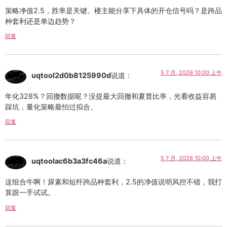
策略净值2.5，胜率是关键。楼主能分享下具体的开仓信号吗？是跨品
种套利还是单边趋势？
回复
5 7 月, 2026 10:00 上午
uqtool2d0b8125990d
说道：
年化328%？回撤数据呢？没提最大回撤和夏普比率，光看收益容易
踩坑，量化策略最怕过拟合。
回复
5 7 月, 2026 10:00 上午
uqtoolac6b3a3fc46a
说道：
这组合牛啊！尿素和短纤跨品种套利，2.5的净值说明风控不错，我打
算跟一手试试。
回复