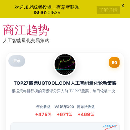
X
欢迎加盟或者投资，有意者联系
了解详情
18916201835
Skip
商江趋势
to
content
人工智能量化交易策略
跟单
50
TOP27股票UQTOOL.COM人工智能量化轮动策略
根据策略排行榜的高级评分买入前 TOP27股票，每日轮动一次...
年化收益
VS沪深300
阿尔法收益
+475%
+671%
+469%
+389.3%