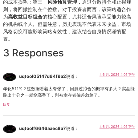
的成本损耗；第三，
风险预算管理
，通过分散持仓和止损规
则，将回撤控制在个位数。对于投资者而言，该策略适合作
为
高收益目标组合
的核心配置，尤其适合风险承受能力较高
的机构或个人。但需注意，历史表现不代表未来收益，市场
风格切换可能影响策略有效性，建议结合自身情况谨慎配
置。
3 Responses
4 6 月, 2026 4:01 下午
uqtool05147d64f9a2
说道：
年化511%？这数据看着太夸张了，回测过拟合的概率有多大？实盘能
跑出十分之一就烧高香了，别被幸存者偏差忽悠了。
回复
4 6 月, 2026 4:01 下午
uqtoolf6646aaec8a7
说道：