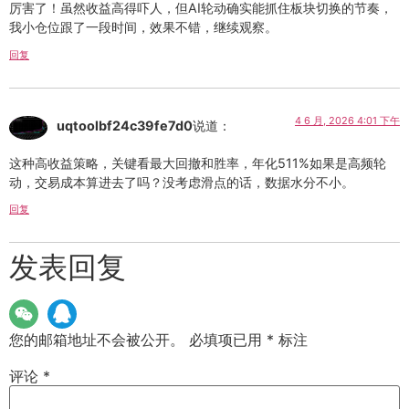
厉害了！虽然收益高得吓人，但AI轮动确实能抓住板块切换的节奏，
我小仓位跟了一段时间，效果不错，继续观察。
回复
4 6 月, 2026 4:01 下午
uqtoolbf24c39fe7d0
说道：
这种高收益策略，关键看最大回撤和胜率，年化511%如果是高频轮
动，交易成本算进去了吗？没考虑滑点的话，数据水分不小。
回复
发表回复
您的邮箱地址不会被公开。
必填项已用
*
标注
评论
*