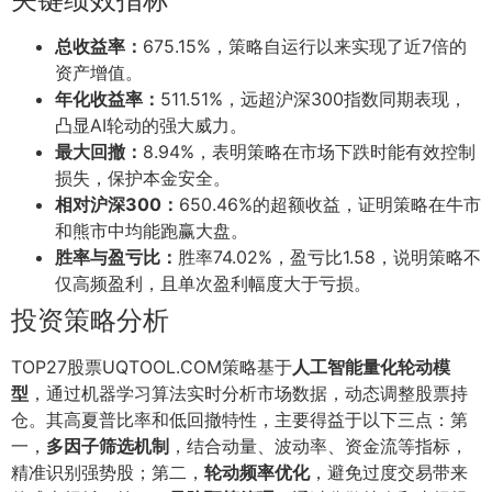
总收益率：
675.15%，策略自运行以来实现了近7倍的
资产增值。
年化收益率：
511.51%，远超沪深300指数同期表现，
凸显AI轮动的强大威力。
最大回撤：
8.94%，表明策略在市场下跌时能有效控制
损失，保护本金安全。
相对沪深300：
650.46%的超额收益，证明策略在牛市
和熊市中均能跑赢大盘。
胜率与盈亏比：
胜率74.02%，盈亏比1.58，说明策略不
仅高频盈利，且单次盈利幅度大于亏损。
投资策略分析
TOP27股票UQTOOL.COM策略基于
人工智能量化轮动模
型
，通过机器学习算法实时分析市场数据，动态调整股票持
仓。其高夏普比率和低回撤特性，主要得益于以下三点：第
一，
多因子筛选机制
，结合动量、波动率、资金流等指标，
精准识别强势股；第二，
轮动频率优化
，避免过度交易带来