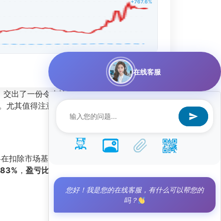
+767.6%
在线客服
力，交出了一份令人惊叹的成绩单。该策略在排名中
。尤其值得注意的是，其
最大回撤仅为30.6%
，
略在扣除市场基准收益后仍能获得显著的超额回
83%
，
盈亏比为1.28
，虽然胜率并非极致，但盈
您好！我是您的在线客服，有什么可以帮您的
吗？