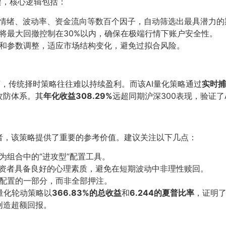
框架，核心逻辑包括：
场情绪、波动率、资金流向等数百个因子，自动筛选出最具潜力
将最大回撤控制在30%以内，确保在极端行情下账户安全性。
和参数调整，适应市场结构变化，避免过拟合风险。
，传统择时策略往往难以持续盈利。而该AI量化策略通过
实时捕
攻防体系。其
年化收益308.29%
远超同期沪深300表现，验证了
者，该策略提供了重要的参考价值。建议关注以下几点：
为组合中的“进攻型”配置工具。
投资者具备良好的心理素质，避免在短期波动中非理性赎回。
配置的一部分，而非全部押注。
能量化轮动策略以
366.83%的总收益
和
6.244的夏普比率
，证明了
创造超额回报。