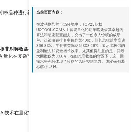
的期权品种进行轮动配置。
当前页面内容：
在波动剧烈的市场环境中，TOP25期权
UQTOOL.COM人工智能量化轮动策略凭借其卓越的
算法和动态配置能力，交出了一份令人惊叹的成绩
单。该策略在排名中位列第40位，但其总收益率高达
366.83%，年化收益率达到308.29%，显示出极强的
捉非对称收益机会
，利用期权杠杆特性放大盈
盈利能力和资金增长效率。尤其值得注意的是，其最
AI量化在复杂市场中的有效性。
大回撤仅为30.6%，在如此高收益的背景下，这一回
撤水平充分体现了策略的风险控制能力。 核心表现指
标解析 从风...
AI技术在量化投资领域的巨大潜力。未来，随着