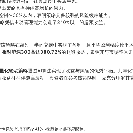
计回报接近4倍，在震荡市中实属罕见。
示出策略具有持续高增长的潜力。
控制在30%以内，表明策略具备较强的风险缓冲能力。
略凭借主动管理能力创造了340%以上的超额收益。
该策略在超过一半的交易中实现了盈利，且平均盈利幅度比平均亏
，
相对沪深300高达380.72%
的超额收益，表明其与市场整体走
智能量化轮动策略
通过AI算法实现了收益与风险的优秀平衡。其年化3
高收益往往伴随高波动，投资者在参考该策略时，应充分理解其
动性风险考虑了吗？A股小盘股轮动很容易踩踏。