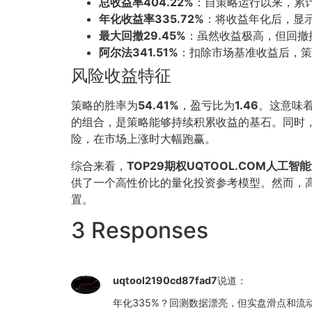
总收益率404.22%
：自策略运行以来，累
年化收益率335.72%
：将收益年化后，显
最大回撤29.45%
：虽然收益极高，但回撤
阿尔法341.51%
：扣除市场基准收益后，策
风险收益特征
策略的胜率为
54.41%
，盈亏比为
1.46
。这意味着
的组合，是策略能够持续积累收益的基石。同时
险，在市场上涨时大幅跑赢。
综合来看，
TOP29期权UQTOOL.COM人工
供了一个高性价比的量化投资参考模型。然而，
置。
3 Responses
uqtool2190cd87fad7
说道：
年化335%？回测数据漂亮，但实盘滑点和流