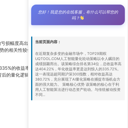
您好！我是您的在线客服，有什么可以帮您的
吗？
当前页面内容：
损幅度高出46%。这种“高胜率+正向盈亏比”
势的相关性较低，能够在市场下跌时有效规避风
在近期复杂多变的金融市场中，TOP29期权
UQTOOL.COM人工智能量化轮动策略以令人瞩目的
成绩脱颖而出。该策略综合排名第34位，总收益率高
35%的收益率和6.887的夏普比率，为投资者提
达404.22%，年化收益率更是达到惊人的335.72%。
背后的量化逻辑，并结合自身风险承受能力进行配
这一表现远超同期沪深300指数，相对收益高达
380.72%，充分展现了AI量化策略在捕捉市场机会方
面的强大能力。 策略核心优势 该策略的核心在于利
用人工智能算法进行动态资产轮动。与传统被动投资
不同...
9 6 月, 2026 8:01 上午