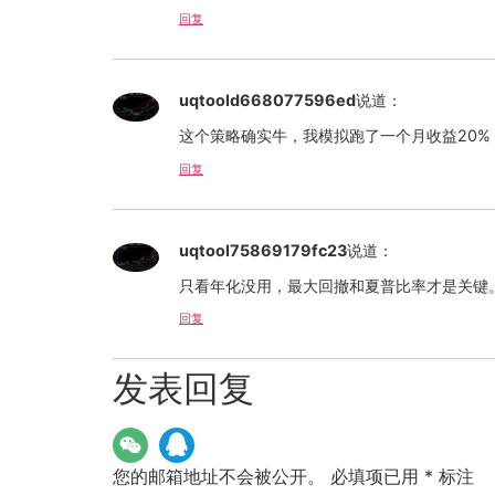
回复
uqtoold668077596ed
说道：
这个策略确实牛，我模拟跑了一个月收益20
回复
uqtool75869179fc23
说道：
只看年化没用，最大回撤和夏普比率才是关键
回复
发表回复
您的邮箱地址不会被公开。
必填项已用
*
标注