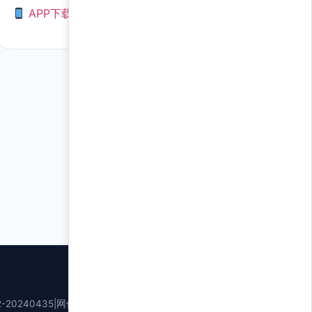
APP下载
-20240435
|
网信算备310114406821401230017号