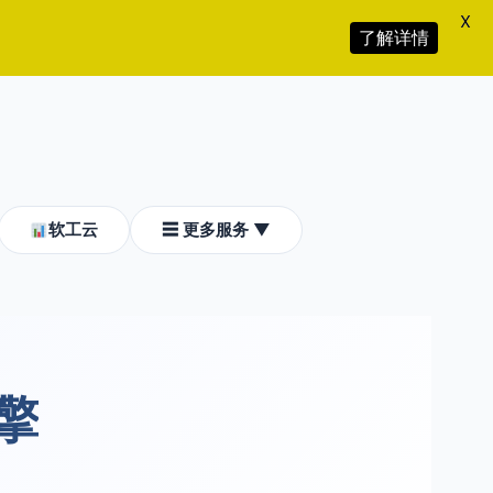
X
了解详情
软工云
☰ 更多服务 ▼
擎