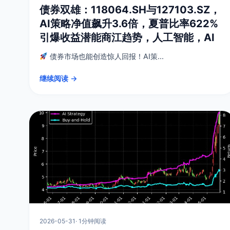
债券双雄：118064.SH与127103.SZ，
AI策略净值飙升3.6倍，夏普比率622%
引爆收益潜能商江趋势，人工智能，AI
债券市场也能创造惊人回报！AI策...
继续阅读 →
2026-05-31
· 1分钟阅读