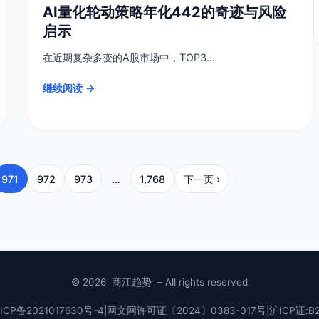
AI量化轮动策略年化442的奇迹与风险
启示
在近期复杂多变的A股市场中，TOP3...
继续阅读 →
971
972
973
…
1,768
下一页 ›
© 2026
商江趋势
– All rights reserved
ICP备2021017630号-4
|
网文网许可证〔2024〕0383-017号
|
沪ICP证:B2