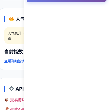
人气指数
人气飙升 → 散户看涨，可能发生突变，行情暴涨暴
跌
当前指数：
2501
(活跃区)
查看详细波动 →
API工具
交易源码（策略教程）
生成API密钥 →