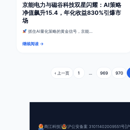
京能电力与磁谷科技双星闪耀：AI策略
净值飙升15.4，年化收益830%引爆市
场
抓住AI量化策略的黄金信号，京能...
继续阅读 →
‹ 上一页
1
…
969
970
商江科技
|
沪公安备案 31011402009551号
|
沪